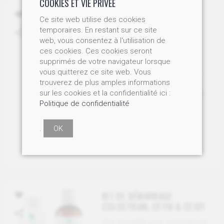
COOKIES ET VIE PRIVÉE
COLOSTRUM EXTRAIT, 125
Ce site web utilise des cookies
ML.
temporaires. En restant sur ce site
web, vous consentez à l'utilisation de
Extrait pur de colostrum
ces cookies. Ces cookies seront
biologique, produit à froid
supprimés de votre navigateur lorsque
Référence : CE110
vous quitterez ce site web. Vous
Prix dégressif : / 1 bouteille
trouverez de plus amples informations
36,50 / 4 bouteilles 32,50
sur les cookies et la confidentialité ici :
chacune / 6 bouteilles 28,00
Politique de confidentialité
chacune
dès CHF 28.50
.
OK
AJOUTER AU PANIER
KIT DE DÉMARRAGE
COLOSTRUM, CE110 & CE101
Une bouteille pour commencer