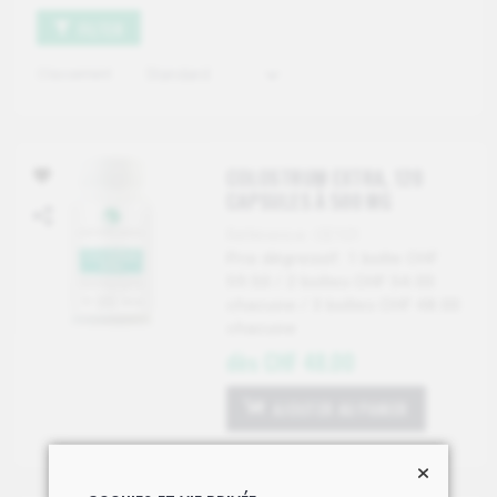
FILTER
Classement
COLOSTRUM EXTRA, 120
CAPSULES À 500 MG
Référence: CE101
Prix dégressif: 1 boîte CHF
59.50 / 2 boîtes CHF 54.00
chacune / 3 boîtes CHF 48.00
chacune
dès CHF 48.00
AJOUTER AU PANIER