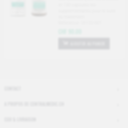
et 120 capsules les
supplémentaires pour la suite
du traitement.
Référence: CE122-SET
CHF 90.00
AJOUTER AU PANIER
CONTACT
A PROPOS DE CENTRALMEDIC.CH
CGV & LIVRAISON