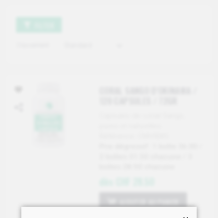
FILTER
Classement
CORAL SANGO D'OKINAWA /
120 CAPSULES / 72GR
Capsules de corail Sango,
pures et naturelles.
Référence: CMV9045
Prix dégressif: 1 boîte 36.00 /
2 boîtes 31.50 chacune / 3
boîtes 28.50 chacune
dès CHF 28.50
AJOUTER AU PANIER