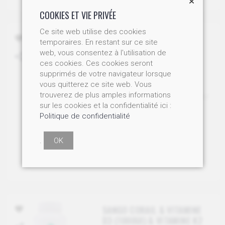
COOKIES ET VIE PRIVÉE
Ce site web utilise des cookies
POUDRE DE CORAIL SANGO
temporaires. En restant sur ce site
D'OKINAWA / 250GR
web, vous consentez à l'utilisation de
ces cookies. Ces cookies seront
Poudre de corail Sango, pure
supprimés de votre navigateur lorsque
et naturelle.
vous quitterez ce site web. Vous
Référence: CMV9040
trouverez de plus amples informations
Prix dégressif: 1 boîte 33.00 /
sur les cookies et la confidentialité ici :
2 boîtes 29.50 chacune / 3
Politique de confidentialité
boîtes 25.00 chacune
dès CHF 25.00
.
OK
AJOUTER AU PANIER
SANGO CORAIL & VITAMINE
D3 (1000UI) & VITAMINE K2