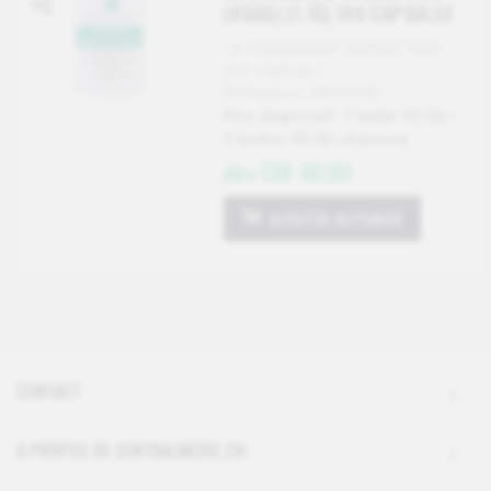
(45UG) (1.1G) 140 CAPSULES
La combinaison parfaite dans
une capsule !
Référence: CMV9640
Prix dégressif: 1 boîte 44.00 /
2 boîtes 40.00 chacune
dès CHF 40.00
AJOUTER AU PANIER
CONTACT
A PROPOS DE CENTRALMEDIC.CH