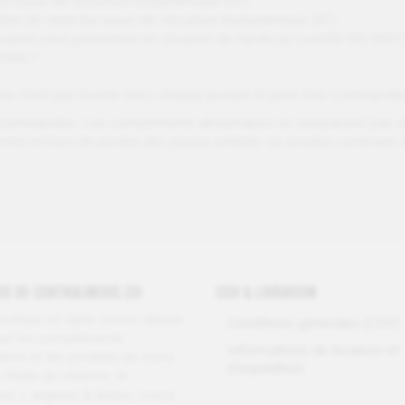
bio issue de viticulture biodynamique (AT)
ins de raisin bio issue de viticulture biodynamique (AT).
uisse pour personnes en situation de handicap (certifié ISO 9001)
ifié) !
euse n'est pas fournie avec chaque produit et peut être command
ecommandée. Les compléments alimentaires ne remplacent pas une 
e, fermé et hors de portée des jeunes enfants. Un produit contenan
OS DE CENTRALMEDIC.CH
CGV & LIVRAISON
outique en ligne suisse depuis
Conditions générales (CGV)
ur les compléments
Informations de livraison et
ires et les produits de soins
d'expédition
 l'huile de chanvre, le
m, L-arginine & libitop, maca,