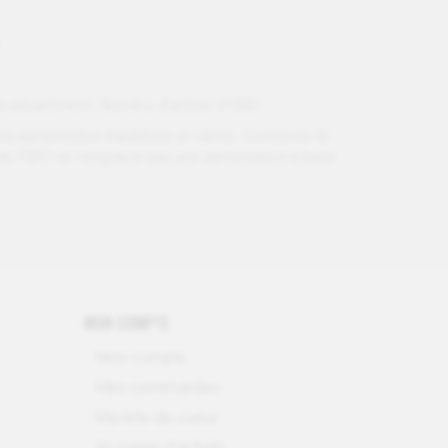
ée séparément. Numéro d'article V1000
alimentation équilibrée et variée. Conserver le
t de l'OPC ne remplace pas une alimentation à base
MON COMPTE
Mon compte
Mes commandes
Ma liste de voeux
Au panier d'achats