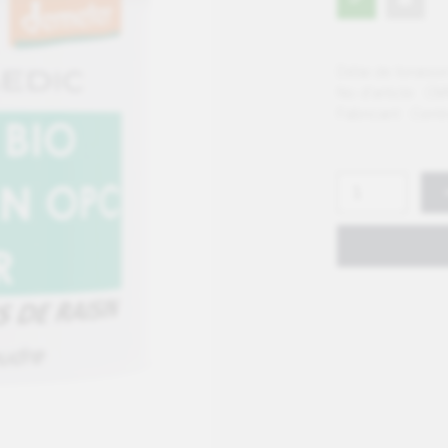
Délai de livraison
No d'article :
CM
Fabricant :
Centr