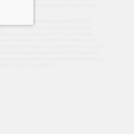
sation des préparations biodynamiques selon Rudolf
ales (proanthocyanidines oligomères (OPC) et
O sont naturels : ils ne sont pas obtenus par
in. Dans ces cas, la teneur en OPC est fortement
s de raisin est un produit 100 % naturel. Aucun
n antioxydants naturels. Les antioxydants bien connus
également de grandes quantités d’OPC (oligomères
 × plus que la vitamine E. Les propriétés bénéfiques
aire très sain et polyvalent.