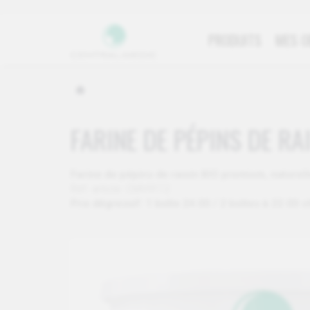
PRODUITS
MES O
FARINE DE PÉPINS DE RA
Farine de pépins de raisin BIO premium, naturell
Réf. article: CMV9112
Prix dégressif: 1 boîte 24.00 / 2 boîtes à 22.00