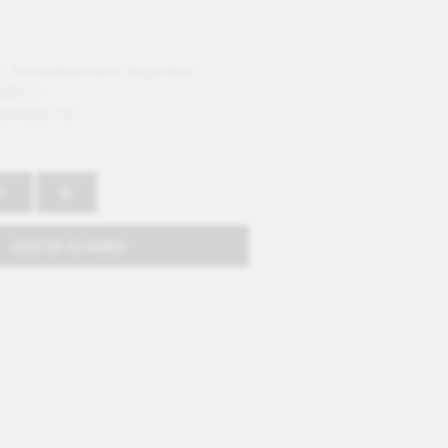
 :
Immédiatement disponible
V9112
almedic AG