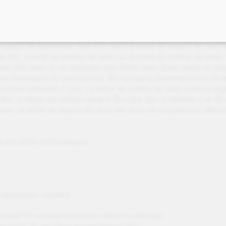
t le travail qualitatif de la vigne sont préservés. S’y ajoute l’utili
contient, selon l’analyse DMAC, 165 mg de proanthocyanidines tot
port de laboratoire. Nos OPC dans la farine de pépins de raisin BI
me, etc., à partir de pépins de raisin ou d’extrait de pépins de rais
 des OPC mais ne se compose pas d’OPC purs. Notre farine de pépin
sans cholestérol et sans lactose. Elle est particulièrement riche e
ont les vitamines C et E. La farine de pépins de raisin contient 
ine, protège les cellules jusqu’à 20 × plus que la vitamine C et 50
sson. La farine de pépins de raisin est donc un complément aliment
la viticulture biodynamique
laboratoire réguliers
1 mesure***) correspond à une cuillère à café rase