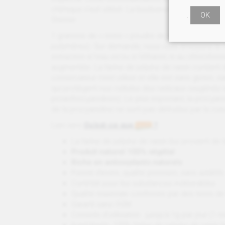
chimique n’est utilisé. La biodiversité du vignoble e
.
OK
Steiner.
1 gramme de « notre » poudre de pépins de raisin 
polymères). Sur demande, nous vous envoyons le rap
extraction à l’eau et/ou à l’éthanol, ni au chlorofor
augmentée. La farine de pépins de raisin contient
conservateur n’est utilisé et elle est sans gluten, 
qui protègent nos cellules des radicaux oxygénés s
proanthocyanidines). Le plus important, la procyanid
de la procyanidine ne sont pas détruites par la cui
Lien vers
Qu’est-ce que
?
La farine de pépins de raisin bio provient de 
Produit naturel 100% végétal
Riche en antioxydants naturels
Pureté élevée, qualité premium, sans additifs
Contrôlé pour les substances indésirables
Qualité maximale confirmée par des tests de 
Garanti sans OGM
Conseils d’utilisation : jusqu’à 1g par jour (