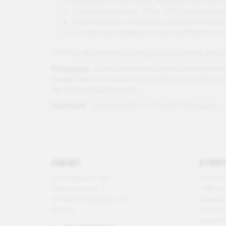
Ingrédients: 100% farine de pépins de raisin 
Contenu de la boîte: 100g, 100% farine de pép
Conditionné en Suisse par un établissement s
Convient aux véganes et aux végétariens (cert
*** Pour des raisons écologiques, la cuillère dos
Remarque:
ne pas dépasser la dose journalière r
produit dans un endroit sec, à l'abri de la lumièr
de fruits et légumes frais.
Fabricant:
Centralmedic AG, CH-6315 Oberägeri
CONTACT
A PROP
Centralmedic AG
Votre b
Haltenstrasse 2
1989 po
CH-6315 Oberägeri ZG
alimenta
Suisse
tels que
colostru