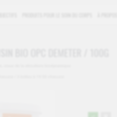
BJECTIFS
PRODUITS POUR LE SOIN DU CORPS
À PROPOS
ISIN BIO OPC DEMETER / 100G
e, issue de la viticulture biodynamique
 chacune / 3 boîtes à 19.50 chacune