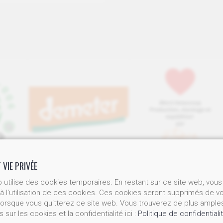
 VIE PRIVÉE
 utilise des cookies temporaires. En restant sur ce site web, vous
 élevée en OPC, fait partie des compléments alimentaires les pl
 l'utilisation de ces cookies. Ces cookies seront supprimés de v
lorsque vous quitterez ce site web. Vous trouverez de plus ample
a viticulture biodynamique et est reconnue par
Suisse ; elle 
 sur les cookies et la confidentialité ici :
Politique de confidentiali
gences de la viticulture biologique sont largement dépassées. De 