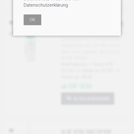
Datenschutzerklärung
OK
99% ALOE VERA GEL, 236 ML
TUBE
Grosstube mit 1/4 Liter Inhalt!
Hautpflege-Gel mit 99% Anteil
Aloe Vera, glasklar, geruchlos.
Art-Nr: AV032
Staffelpreis: 1 Tube CHF
22.50 / 2 Tuben je 20.50 / 3
Tuben je 18.50
ab CHF 18.50
IN DEN WARENKORB
ALOE VERA HAUTSPRAY