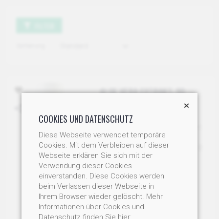
FILTER
Sortierung
ALOE VERA EXTRAKT, 90
KAPSELN À 250MG
Rein pflanzlich ohne
COOKIES UND DATENSCHUTZ
Zusatzstoffe, hochkonzentriert.
Diese Webseite verwendet temporäre
Art-Nr: AV100
Cookies. Mit dem Verbleiben auf dieser
Staffelpreis: 1 Dose 36.00 / 2
Webseite erklären Sie sich mit der
Dosen je 31.00 / 3 Dosen je
Verwendung dieser Cookies
26.00
einverstanden. Diese Cookies werden
ab CHF 26.00
beim Verlassen dieser Webseite in
Ihrem Browser wieder gelöscht. Mehr
IN DEN WARENKORB
Informationen über Cookies und
Datenschutz finden Sie hier: