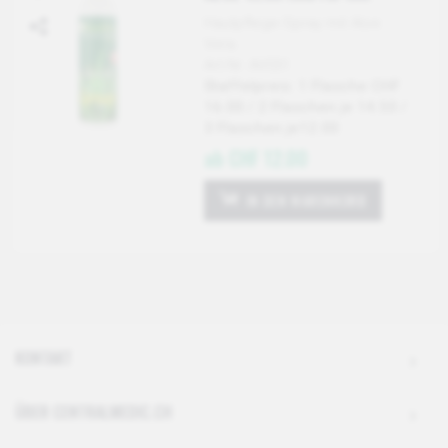
Hautpflege-Spray mit Aloe
Vera.
Art-Nr: AV031
Staffelpreis: 1 Flasche CHF
16.00 / 2 Flaschen je 14.50 /
3 Flaschen je12.00
ab CHF 12.00
IN DEN WARENKORB
KONTAKT
ÜBER CENTRALMEDIC.CH