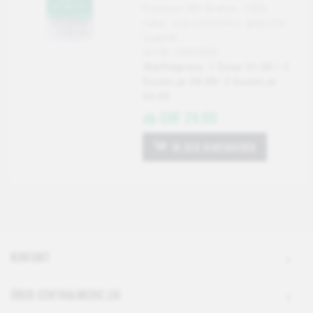
Premium BIO Brahmi, 100%
natur- und sortenrein, geprüfte
Qualität
Art-Nr: CMV9230
Staffelpreis: 1 Dose 31.00 / 2
Dosen je 28.00/ 3 Dosen je
24.00
ab CHF 24.00
IN DEN WARENKORB
KONTAKT
ÜBER CENTRALMEDIC.CH