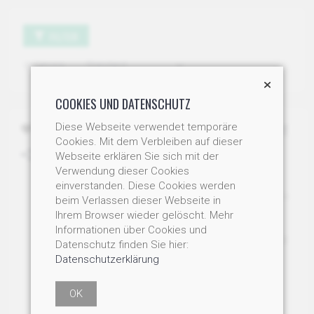
FILTER
Sortierung
COOKIES UND DATENSCHUTZ
Diese Webseite verwendet temporäre
BIO PREMIUM KURKUMA MIT
Cookies. Mit dem Verbleiben auf dieser
BIOPEPERINE® / PULVER /
Webseite erklären Sie sich mit der
125GR
Verwendung dieser Cookies
Bio Kurkuma, neu mit
einverstanden. Diese Cookies werden
schwarzem Pfeffer für erhöhte
beim Verlassen dieser Webseite in
Bioverfügbarkeit.
Ihrem Browser wieder gelöscht. Mehr
Art-Nr: V9186
Informationen über Cookies und
Staffelpreis:1 Dose 16.00 / 2
Datenschutz finden Sie hier:
Dosen je 14.00 / 3 Dosen je
Datenschutzerklärung
11.00
ab CHF 11.00
OK