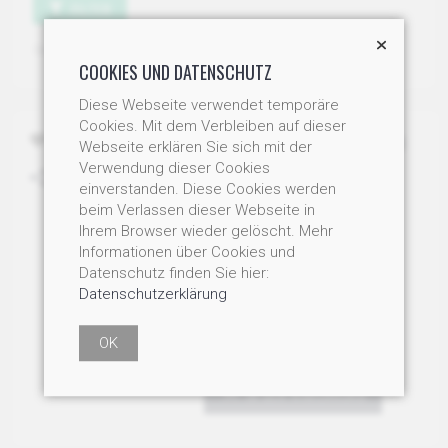
FILTER
Sortierung
COOKIES UND DATENSCHUTZ
Diese Webseite verwendet temporäre
Cookies. Mit dem Verbleiben auf dieser
BIO CHLORELLA TABLETTEN
Webseite erklären Sie sich mit der
VEGAN (PRESSLINGE) À
Verwendung dieser Cookies
400MG
einverstanden. Diese Cookies werden
beim Verlassen dieser Webseite in
Reines Chlorella ohne
Ihrem Browser wieder gelöscht. Mehr
Zusatzstoffe, VEGAN.
Informationen über Cookies und
Art-Nr: CL400
Datenschutz finden Sie hier:
Staffelpreis: 1 Dose CHF
Datenschutzerklärung
36.00 / 2 Dosen je 30.00 / 3
Dosen je 25.00
OK
ab CHF 25.00
IN DEN WARENKORB