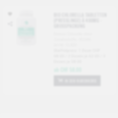
BIO CHLORELLA TABLETTEN
(PRESSLINGE) À 400MG -
GROSSPACKUNG
Reines Chlorella ohne
Zusatzstoffe, VEGAN.
Art-Nr: CL820
Staffelpreis: 1 Dose CHF
68.00 / 2 Dosen je 62.00 / 3
Dosen je 58.00
ab CHF 58.00
IN DEN WARENKORB