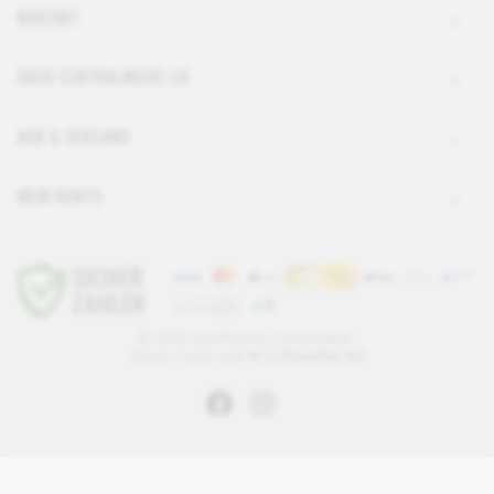
KONTAKT
ÜBER CENTRALMEDIC.CH
AGB & VERSAND
MEIN KONTO
© 2026 Alle Rechte vorbehalten.
Swiss made with ♥ by
Blowfish AG
zum Seitenanfang