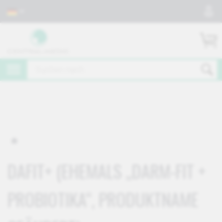
DAFIT+ (EHEMALS „DARM-FIT +
PROBIOTIKA“, PRODUKTNAME