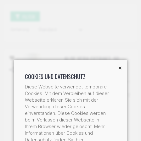
FILTER
Sortierung
ALOE VERA EXTRAKT, 90
KAPSELN À 250MG
Rein pflanzlich ohne
COOKIES UND DATENSCHUTZ
Zusatzstoffe, hochkonzentriert.
Diese Webseite verwendet temporäre
Art-Nr: AV100
Cookies. Mit dem Verbleiben auf dieser
Staffelpreis: 1 Dose 36.00 / 2
Webseite erklären Sie sich mit der
Dosen je 31.00 / 3 Dosen je
Verwendung dieser Cookies
26.00
einverstanden. Diese Cookies werden
ab CHF 26.00
beim Verlassen dieser Webseite in
Ihrem Browser wieder gelöscht. Mehr
IN DEN WARENKORB
Informationen über Cookies und
Datenschutz finden Sie hier: