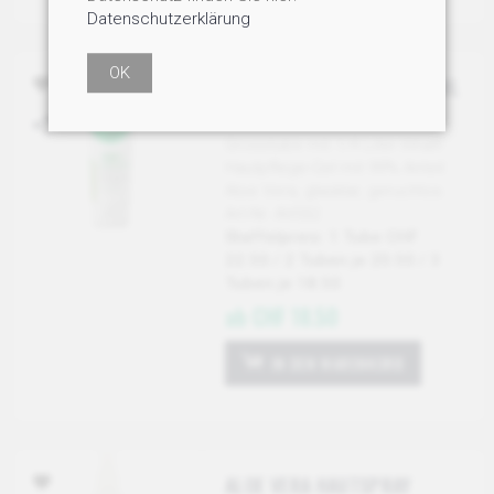
Datenschutzerklärung
OK
99% ALOE VERA GEL, 236 ML
TUBE
Grosstube mit 1/4 Liter Inhalt!
Hautpflege-Gel mit 99% Anteil
Aloe Vera, glasklar, geruchlos.
Art-Nr: AV032
Staffelpreis: 1 Tube CHF
22.50 / 2 Tuben je 20.50 / 3
Tuben je 18.50
ab CHF 18.50
IN DEN WARENKORB
ALOE VERA HAUTSPRAY