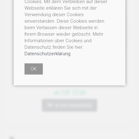
Cookies. Mit dem Verbleiben auf dieser
Webseite erklären Sie sich mit der
Verwendung dieser Cookies
einverstanden. Diese Cookies werden
beim Verlassen dieser Webseite in
Ihrem Browser wieder gelöscht. Mehr
Informationen über Cookies und
Datenschutz finden Sie hier:
Datenschutzerklärung
OK
HYALURON-KOLLAGEN FORTE SET
(HK270 & HK157)
ab CHF 72.00
IN DEN WARENKORB