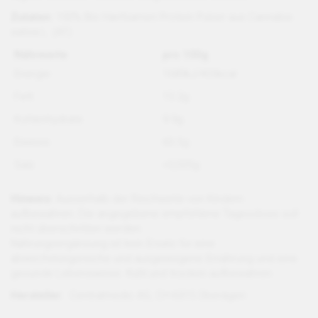
Zutaten:
100% Bio Hanfsamen Protein Pulver aus Cannabis
sativa L. (AT)
Nährwerte
pro 100g
Energie
1689kJ/403kcal
Fett
13.2g
Kohlenhydrate
9.9g
Eiweiss
63.5g
Salz
<0,025g
Hinweis:
Ausserhalb der Reichweite von Kindern
aufbewahren. Die angegebene empfohlene Tagesdosis soll
nicht überschritten werden.
Nahrungsergänzung ist kein Ersatz für eine
abwechslungsreiche und ausgewogene Ernährung und eine
gesunde Lebensweise. Kühl und trocken aufbewahren
Hersteller:
Centralmedic AG, CH-6315 Oberägeri