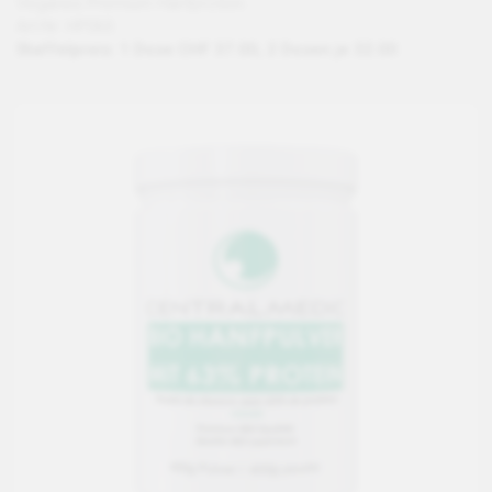
Veganes Premium Hanfprotein.
Art-Nr: HP063
Staffelpreis: 1 Dose CHF 37.00, 2 Dosen je 32.00