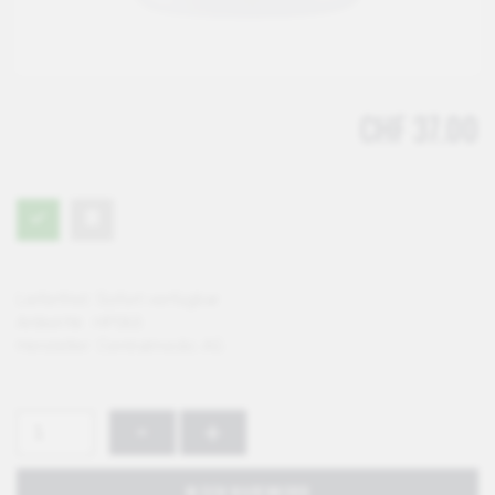
CHF 37.00
Lieferfrist:
Sofort verfügbar
Artikel-Nr.:
HP063
Hersteller:
Centralmedic AG