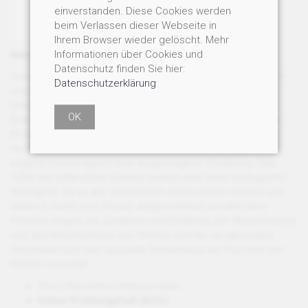
einverstanden. Diese Cookies werden
beim Verlassen dieser Webseite in
Ihrem Browser wieder gelöscht. Mehr
Informationen über Cookies und
Nahrungsergänzung
Datenschutz finden Sie hier:
Unser
Premium Hanfsamen Protein Pulver
ist 100% natur-
Datenschutzerklärung
und sortenrein.
Unser Premium Bio Hanfsamen Protein Pulver mit 63%
OK
Eiweissgehalt, ist nicht nur für Sportler eine hervorragende
Proteinquelle. Hanfsamen Protein Pulver wird rein
technologisch hergestellt ohne Lösungsmittel etc. und
ergänzt hervorragend eine ausgewogene Ernährung. Das
100% rein pflanzliche Eiweiss besitzt eine hohe biologische
Wertigkeit, da es alle essentiellen Aminosäuren besitzt und
dadurch leicht vom Körper aufgenommen werden kann.
Proteine tragen zur Zunahme und Erhaltung der Muskelmasse
und des Knochenbaus bei. Protein wird für ein gesundes
Wachstum und eine gesunde Entwicklung der Knochen bei
Kindern benötigt.
Rein pflanzliches Naturprodukt
Hoher Proteingehalt (63%)