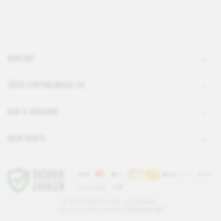
KONTAKT
ÜBER CENTRALMEDIC.CH
AGB & VERSAND
MEIN KONTO
© 2026 Alle Rechte vorbehalten.
Swiss made with ♥ by
Blowfish AG