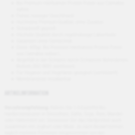
Bio Premium Hanfsamen Protein Pulver aus Cannabis
sativa
Feiner, nussiger Geschmack
Hochreine Premium-Qualität, ohne Zusätze
Schadstoff geprüft
Höchste Qualität durch regelmässige Labortests
Garantiert ohne Gentechnik
Dose: 400gr. Bio Premium Hanfsamen Protein Pulver
aus Cannabis sativa L.
Abgefüllt in der Schweiz durch Schweizer Behinderten-
Betrieb (ISO 9001 zertifiziert)
Für Veganer und Vegetarier geeignet (zertifiziert!)
Membrandose rezyklierbar
ARTIKELINFORMATION
Verzehrempfehlung:
Rühren Sie 1-3 Esslöffel Bio
Hanfproteinpulver in Smoothies, Säfte, Soja-, Reis, Mandel-
oder Hafermilch ein. Geniessen Sie das Hanfprotein auch
zusammen mit Joghurt oder Müsli. Je nach Bedarf können
täglich mehrere Portionen eingenommen werden.