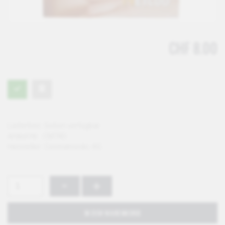
CHF 8.00
Lieferfrist:
Sofort verfügbar
Artikel-Nr.:
CM740
Hersteller:
Centralmedic AG