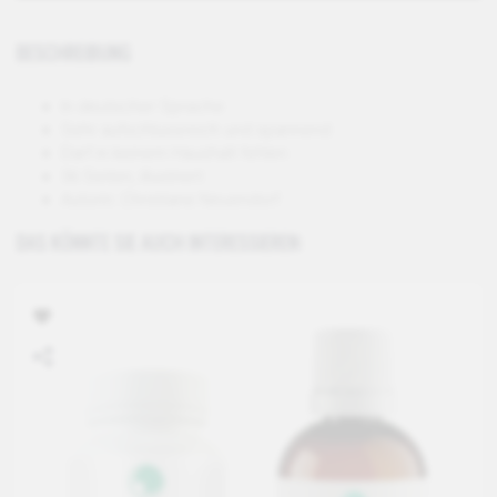
BESCHREIBUNG
In deutscher Sprache
Sehr aufschlussreich und spannend
Darf in keinem Haushalt fehlen
36 Seiten, illustriert
Autorin: Christiane Neuendorf
DAS KÖNNTE SIE AUCH INTERESSIEREN: