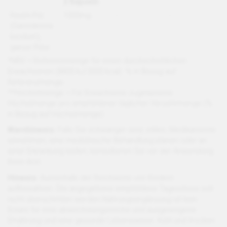
2 Kapseln
Reishi-Pilz
1000mg
-
-
(Ganoderma
lucidum),
ganze Pilze
*NRV = Referenzmenge für einen durchschnittlichen
Erwachsenen (8400 kJ/2000 kcal). % in Bezug auf
Referenzmenge.
**Höchstmenge = Für Erwachsene zugelassene
Höchstmenge pro empfohlener täglicher Verzehrmenge (%
in Bezug auf Höchstmenge)
Warnhinweis:
Falls Sie schwanger sind, stillen, Medikamente
einnehmen, eine medizinische Behandlung planen oder an
einer Erkrankung leiden, konsultieren Sie vor der Anwendung
Ihren Arzt.
Hinweis:
Ausserhalb der Reichweite von Kindern
aufbewahren. Die angegebene empfohlene Tagesdosis soll
nicht überschritten werden.Nahrungsergänzung ist kein
Ersatz für eine abwechslungsreiche und ausgewogene
Ernährung und eine gesunde Lebensweise. Kühl und trocken