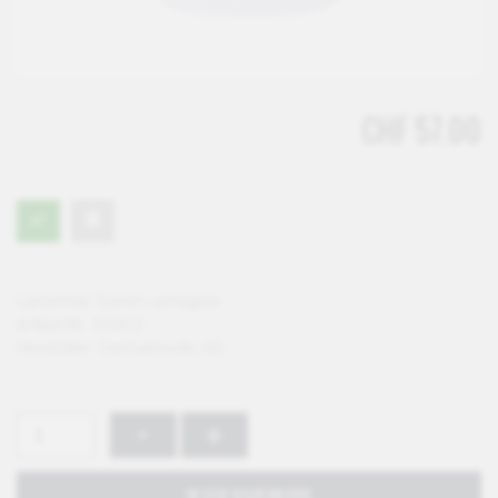
CHF 57.00
Lieferfrist:
Sofort verfügbar
Artikel-Nr.:
RS412
Hersteller:
Centralmedic AG