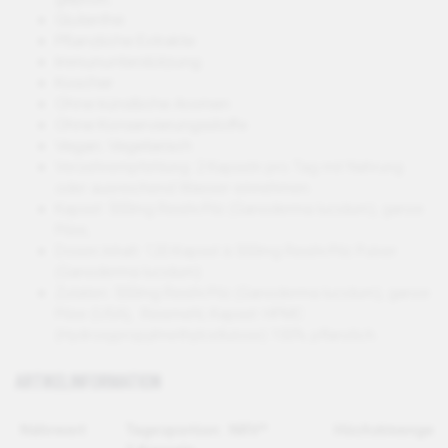
Glutenfrei
Pflanzliche Extrakte
Immununterstützung
Koscher
Ohne künstliche Aromen
Ohne Konservierungsstoffe
Vegan, Vegetarisch
Verzehrempfehlung: 2 Kapseln pro Tag mit Nahrung
oder ausreichend Wasser einnehmen.
Kapsel: 500mg Reishi-Pilz (Ganoderma lucidum), ganze
Pilze,
Dosen Inhalt: 120 Kapsel à 500mg Reishi-Pilz Pulver
(Ganoderma lucidum)
Zutaten: 500mg Reishi-Pilz (Ganoderma lucidum), ganze
Pilze (USA), Reismehl, Kapsel: HPMC
(Hydroxypropylmethylcellulose) 100% pflanzlich.
ARTIKELINFORMATION
Nährwert
Tagesportion:
NRV*
Höchstmenge**