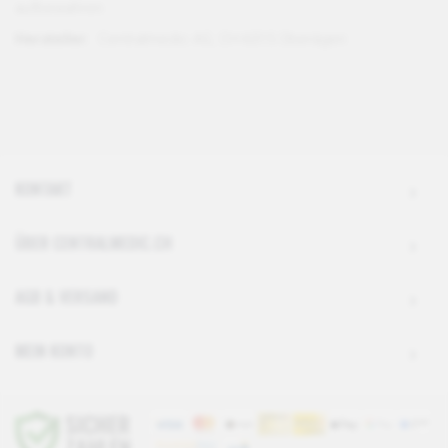
aufbewahren
Hersteller:
Centralmedic AG, CH-6315 Oberägeri
KONTAKT
ÜBER CENTRALMEDIC.CH
AGB & VERSAND
MEIN KONTO